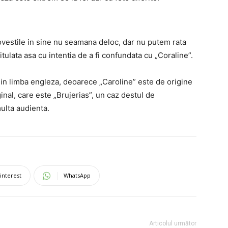
ovestile in sine nu seamana deloc, dar nu putem rata
itulata asa cu intentia de a fi confundata cu „Coraline”.
au in limba engleza, deoarece „Caroline” este de origine
inal, care este „Brujerias”, un caz destul de
multa audienta.
interest
WhatsApp
Articolul următor