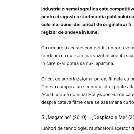
Industria
cinematografica
este competitiva
pentru dragostea si admiratia publicului ca
cele mai bune idei, oricat de originale ar fi
regizor de undeva in lume.
Ca urmare a acestei competitii, uneori avem 
credeam ca nu l-am mai vazut niciodata sau
in care s-ar putea sa nu-i apartina.
Oricat de surprinzator ar parea,
filmele
cu pr
Cineva cumpara un scenariu, altul poate afla
Acest lucru a dominat
Hollywood
-ul de cate
despre cateva filme care se aseamana curio
5. „Megamind” (2010) – „Despicable Me” (2
Iubitori de tehnologie, raufacatorii acestor