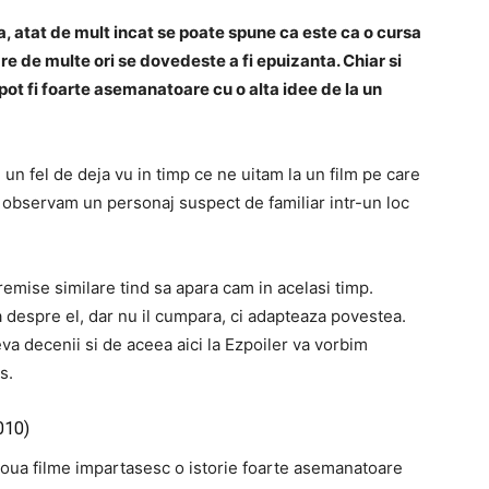
, atat de mult incat se poate spune ca este ca o cursa
re de multe ori se dovedeste a fi epuizanta.
Chiar si
, pot fi foarte asemanatoare cu o alta idee de la un
un fel de deja vu in timp ce ne uitam la un
film
pe care
 observam un personaj suspect de familiar intr-un loc
emise similare tind sa apara cam in acelasi timp.
 despre el, dar nu il cumpara, ci adapteaza povestea.
va decenii si de aceea aici la
Ezpoiler
va vorbim
s.
010)
 doua filme impartasesc o istorie foarte asemanatoare