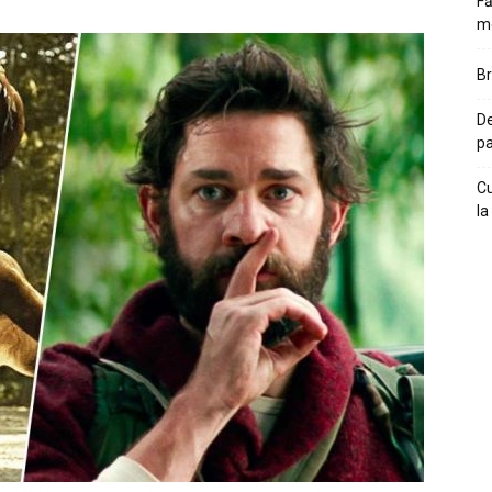
Fă
m
Br
De
pa
Cu
la