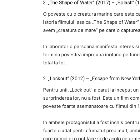
3. „The Shape of Water” (2017) – „Splash” (
O poveste cu o creatura marine care este c
istoria filmului, asa ca „The Shape of Water
avem „creatura de mare” pe care o capturea
In laborator o persoana manifesta interes si
termina povestea impreuna inotand pe fundul
total la fel.
2. „Lockout” (2012) – „Escape from New Yor
Pentru unii, „Lock out” a parut la inceput u
surprinderea lor, nu a fost.
Este un film com
poveste foarte asemanatoare cu filmul din 
In ambele protagonistul a fost inchis pentr
foarte ciudat pentru fumatul prea mult, ambi
care numai ei o pot face si de acolo ce urmea