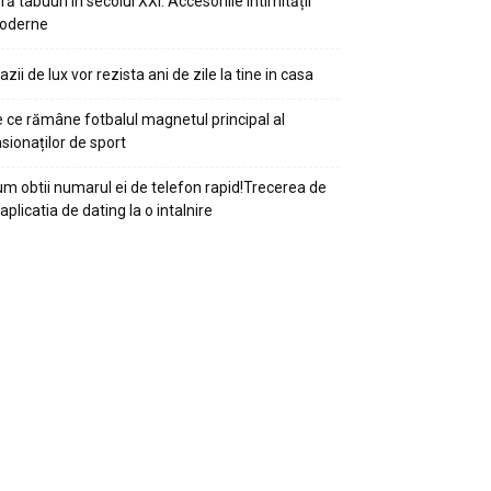
ră tabuuri în secolul XXI: Accesoriile intimității
oderne
azii de lux vor rezista ani de zile la tine in casa
 ce rămâne fotbalul magnetul principal al
sionaților de sport
m obtii numarul ei de telefon rapid!Trecerea de
 aplicatia de dating la o intalnire