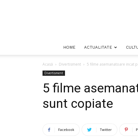
HOME
ACTUALITATE
CULT
Acasă
Divertisment
5 filme asemanatoare incat p
Divertisment
5 filme asemanat
sunt copiate
Facebook
Twitter
P