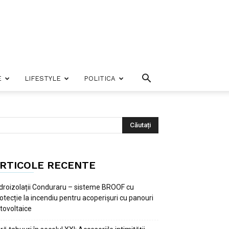
E
LIFESTYLE
POLITICA
RTICOLE RECENTE
droizolații Conduraru – sisteme BROOF cu
otecție la incendiu pentru acoperișuri cu panouri
tovoltaice