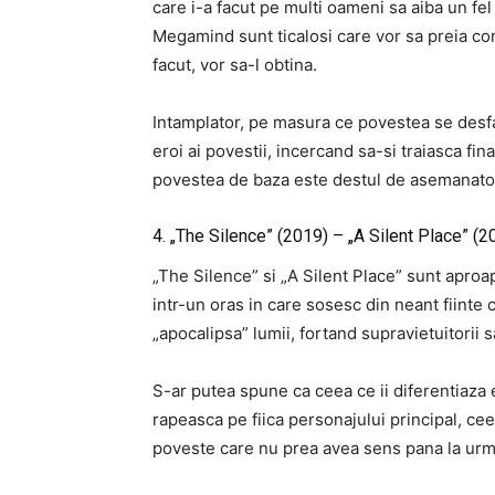
care i-a facut pe multi oameni sa aiba un fe
Megamind sunt ticalosi care vor sa preia con
facut, vor sa-l obtina.
Intamplator, pe masura ce povestea se desfas
eroi ai povestii, incercand sa-si traiasca final
povestea de baza este destul de asemanato
4. „The Silence” (2019) – „A Silent Place” (2
„The Silence” si „A Silent Place” sunt aproap
intr-un oras in care sosesc din neant fiinte
„apocalipsa” lumii, fortand supravietuitorii sa
S-ar putea spune ca ceea ce ii diferentiaza e
rapeasca pe fiica personajului principal, cee
poveste care nu prea avea sens pana la urma. 