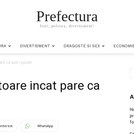
Prefectura
Stiri, politica, divertisment!
URA
DIVERTISMENT
DRAGOSTE SI SEX
ECONOMI
are ca sunt copiate
oare incat pare ca
A
Hi
pr
fo
interest
WhatsApp