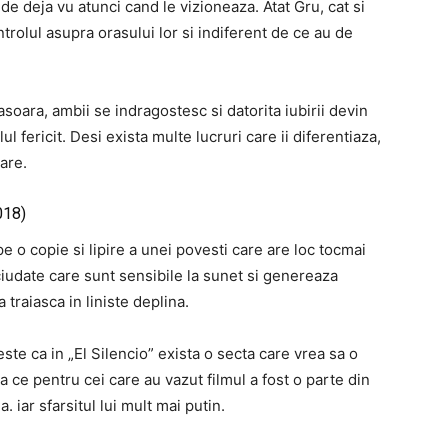
l de deja vu atunci cand le vizioneaza.
Atat Gru, cat si
trolul asupra orasului lor si indiferent de ce au de
oara, ambii se indragostesc si datorita iubirii devin
ul fericit.
Desi exista multe lucruri care ii diferentiaza,
are.
018)
e o copie si lipire a unei povesti care are loc tocmai
 ciudate care sunt sensibile la sunet si genereaza
 traiasca in liniste deplina.
ste ca in „El Silencio” exista o secta care vrea sa o
a ce pentru cei care au vazut filmul a fost o parte din
iar sfarsitul lui mult mai putin.