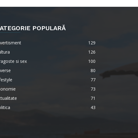
ATEGORIE POPULARĂ
vertisment
129
ltura
126
agoste si sex
100
verse
80
festyle
77
conomie
73
tualitate
71
litica
43