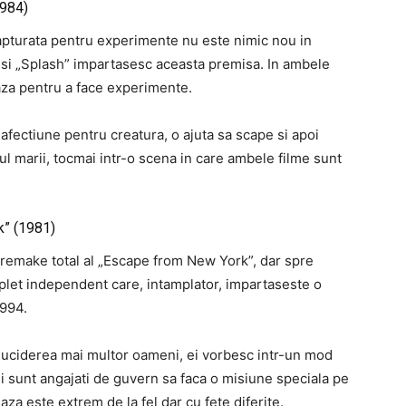
1984)
apturata pentru experimente nu este nimic nou in
” si „Splash” impartasesc aceasta premisa.
In ambele
za pentru a face experimente.
 afectiune pentru creatura, o ajuta sa scape si apoi
 marii, tocmai intr-o scena in care ambele filme sunt
k” (1981)
n remake total al „Escape from New York”, dar spre
plet independent care, intamplator, impartaseste o
1994.
u uciderea mai multor oameni, ei vorbesc intr-un mod
i sunt angajati de guvern sa faca o misiune speciala pe
za este extrem de la fel dar cu fete diferite.