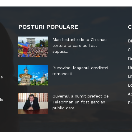
POSTURI POPULARE
C
Manifestarile de la Chisinau –
Di
tortura la care au fost
Cu
supusi...
Dr
Di
Bucovina, leaganul credintei
romanesti
Li
ne
E
Ac
Guvernul a numit prefect de
de
Teleorman un fost gardian
Po
public care...