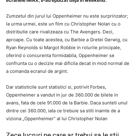
ecranele IMAX, s-au epuizat deja in weekend.
Zumzetul din jurul lui Oppenheimer nu este surprinzator;
la urma urmei, este un film cu Christopher Nolan cu o
distributie care rivalizeaza cu The Avengers. Deci,
aproape. Cu toate acestea, cu Barbie a Gretei Gerwig, cu
Ryan Reynolds si Margot Robbie in rolurile principale,
oferind o concurenta formidabila, Oppenheimer se
confrunta cu o decizie mai dificila decat in ​​mod normal de
a comanda ecranul de argint.
Dar statisticile sunt statistici si, potrivit Forbes,
Oppenheimer a vandut in jur de 360.000 de bilete in
avans, fata de cele 91.000 de la Barbie. Daca sunteti unul
dintre cei 360.000, iata ce trebuie sa stiti inainte de a
viziona „Oppenheimer” al lui Christopher Nolan
Zece lucruri pe care ar trebui sa le stii