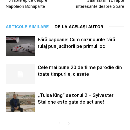
15 fapte epice despre
Stiai asta? 12 fapte
Napoleon Bonaparte
interesante despre Soare
ARTICOLE SIMILARE
DE LA ACELAȘI AUTOR
Fără capcane! Cum cazinourile fără
rulaj pun jucătorii pe primul loc
Cele mai bune 20 de filme parodie din
toate timpurile, clasate
„Tulsa King” sezonul 2 – Sylvester
Stallone este gata de actiune!