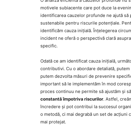
O analiză eficientă a cauzelor profunde nu s
motivele subiacente care pot duce la evenim
identificarea cauzelor profunde ne ajută să 
sustenabile pentru riscurile potențiale. Pent
identificăm cauza inițială. Înțelegerea circu
incident ne oferă o perspectivă clară asupr
specific.
Odată ce am identificat cauza inițială, următ
contributivi. Cu o abordare detaliată, putem 
putem dezvolta măsuri de prevenire specific
important să le implementăm în mod corespun
proces continuu ne permite să ajustăm și s
constantă împotriva riscurilor
. Astfel, creă
încredere și pot contribui la succesul organ
o metodă, ci mai degrabă un set de acțiuni 
mai protejat.