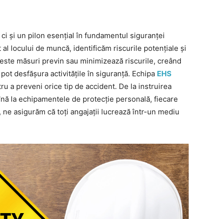
ci și un pilon esențial în fundamentul siguranței
 al locului de muncă, identificăm riscurile potențiale și
este măsuri previn sau minimizează riscurile, creând
 pot desfășura activitățile în siguranță. Echipa
EHS
u a preveni orice tip de accident. De la instruirea
înă la echipamentele de protecție personală, fiecare
l, ne asigurăm că toți angajații lucrează într-un mediu