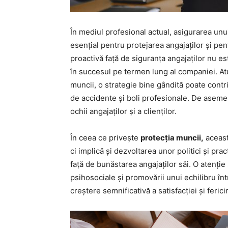
În mediul profesional actual, asigurarea un
esențial pentru protejarea angajaților și pe
proactivă față de siguranța angajaților nu est
în succesul pe termen lung al companiei. At
muncii, o strategie bine gândită poate cont
de accidente și boli profesionale. De aseme
ochii angajaților și a clienților.
În ceea ce privește
protecția muncii,
aceast
ci implică și dezvoltarea unor politici și pra
față de bunăstarea angajaților săi. O atenție
psihosociale și promovării unui echilibru în
creștere semnificativă a satisfacției și fericir