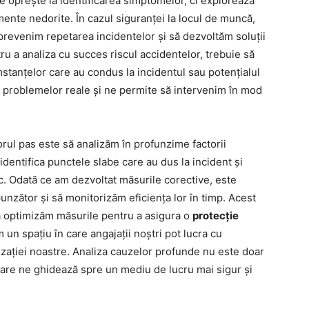
e oprește la identificarea simptomelor, ci explorează
ente nedorite. În cazul siguranței la locul de muncă,
prevenim repetarea incidentelor și să dezvoltăm soluții
ru a analiza cu succes riscul accidentelor, trebuie să
mstanțelor care au condus la incidentul sau potențialul
a problemelor reale și ne permite să intervenim în mod
orul pas este să analizăm în profunzime factorii
identifica punctele slabe care au dus la incident și
. Odată ce am dezvoltat măsurile corective, este
zător și să monitorizăm eficiența lor în timp. Acest
ă optimizăm măsurile pentru a asigura o
protecție
m un spațiu în care angajații noștri pot lucra cu
izației noastre. Analiza cauzelor profunde nu este doar
care ne ghidează spre un mediu de lucru mai sigur și