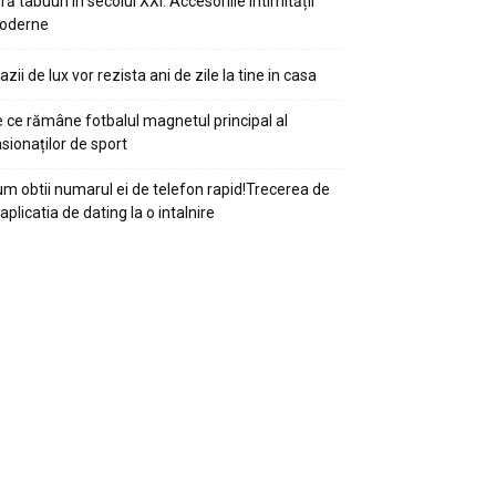
ră tabuuri în secolul XXI: Accesoriile intimității
oderne
azii de lux vor rezista ani de zile la tine in casa
 ce rămâne fotbalul magnetul principal al
sionaților de sport
m obtii numarul ei de telefon rapid!Trecerea de
 aplicatia de dating la o intalnire