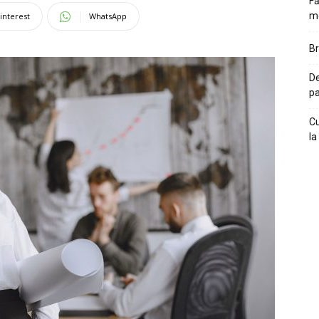
Fă
m
interest
WhatsApp
Br
De
pa
Cu
la