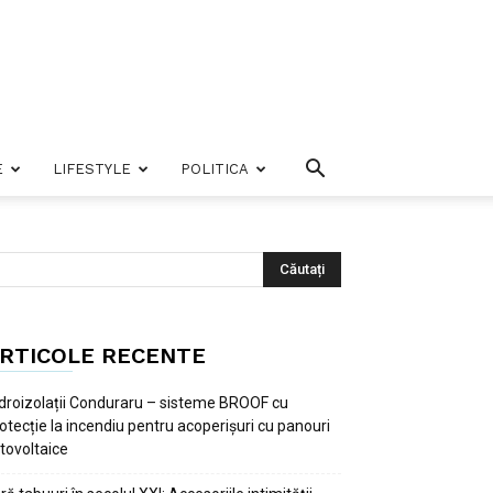
E
LIFESTYLE
POLITICA
RTICOLE RECENTE
droizolații Conduraru – sisteme BROOF cu
otecție la incendiu pentru acoperișuri cu panouri
tovoltaice