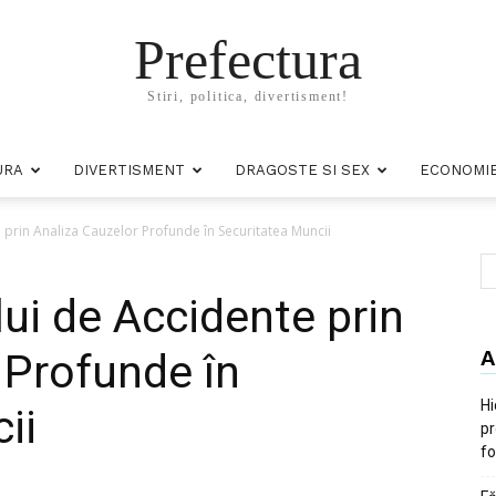
Prefectura
Stiri, politica, divertisment!
URA
DIVERTISMENT
DRAGOSTE SI SEX
ECONOMI
 prin Analiza Cauzelor Profunde în Securitatea Muncii
ui de Accidente prin
A
 Profunde în
Hi
ii
pr
fo