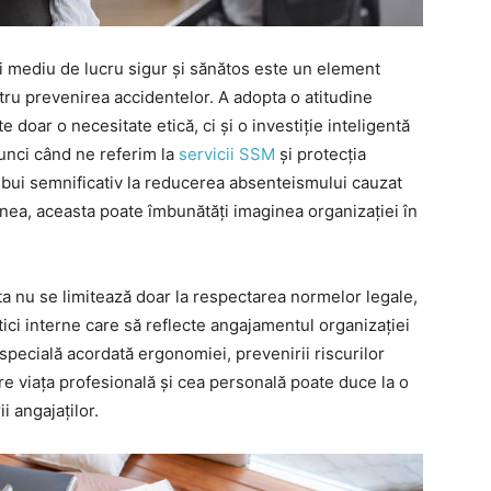
ui mediu de lucru sigur și sănătos este un element
ntru prevenirea accidentelor. A adopta o atitudine
e doar o necesitate etică, ci și o investiție inteligentă
unci când ne referim la
servicii SSM
și protecția
ribui semnificativ la reducerea absenteismului cauzat
nea, aceasta poate îmbunătăți imaginea organizației în
a nu se limitează doar la respectarea normelor legale,
ctici interne care să reflecte angajamentul organizației
 specială acordată ergonomiei, prevenirii riscurilor
tre viața profesională și cea personală poate duce la o
ii angajaților.