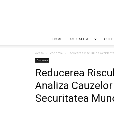
HOME
ACTUALITATE
CULT
Acasă
Economie
Reducerea Riscului de Accidente
Economie
Reducerea Riscul
Analiza Cauzelor
Securitatea Munc