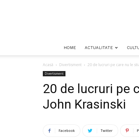
HOME
ACTUALITATE
CULT
Acasă
Divertisment
20 de lucruri pe care nu le st
Divertisment
20 de lucruri pe 
John Krasinski
Facebook
Twitter
P