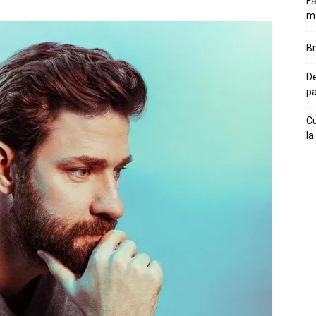
Fă
m
Br
De
pa
Cu
la