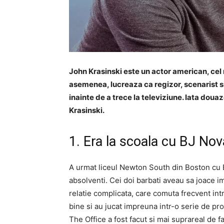
John Krasinski este un actor american, cel 
asemenea, lucreaza ca regizor, scenarist si
inainte de a trece la televiziune. Iata douaz
Krasinski.
1. Era la scoala cu BJ No
A urmat liceul Newton South din Boston cu 
absolventi. Cei doi barbati aveau sa joace i
relatie complicata, care comuta frecvent intre
bine si au jucat impreuna intr-o serie de pr
The Office a fost facut si mai suprareal de fap