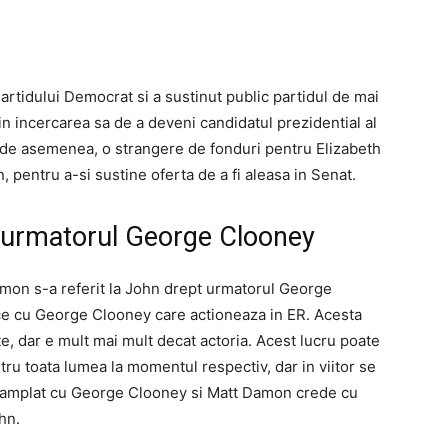
rtidului Democrat si a sustinut public partidul de mai
in incercarea sa de a deveni candidatul prezidential al
at, de asemenea, o strangere de fonduri pentru Elizabeth
 pentru a-si sustine oferta de a fi aleasa in Senat.
 urmatorul George Clooney
amon s-a referit la John drept urmatorul George
ice cu George Clooney care actioneaza in ER. Acesta
te, dar e mult mai mult decat actoria. Acest lucru poate
tru toata lumea la momentul respectiv, dar in viitor se
 intamplat cu George Clooney si Matt Damon crede cu
hn.