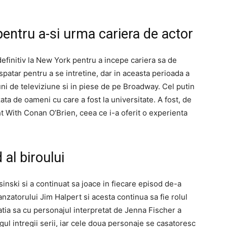
entru a-si urma cariera de actor
definitiv la New York pentru a incepe cariera sa de
spatar pentru a se intretine, dar in aceasta perioada a
iuni de televiziune si in piese de pe Broadway. Cel putin
zata de oameni cu care a fost la universitate. A fost, de
t With Conan O’Brien, ceea ce i-a oferit o experienta
 al biroului
asinski si a continuat sa joace in fiecare episod de-a
anzatorului Jim Halpert si acesta continua sa fie rolul
tia sa cu personajul interpretat de Jenna Fischer a
ul intregii serii, iar cele doua personaje se casatoresc