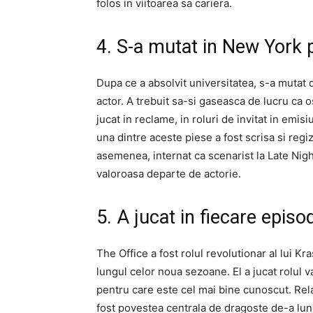
folos in viitoarea sa cariera.
4. S-a mutat in New York p
Dupa ce a absolvit universitatea, s-a mutat 
actor. A trebuit sa-si gaseasca de lucru ca o
jucat in reclame, in roluri de invitat in emis
una dintre aceste piese a fost scrisa si regi
asemenea, internat ca scenarist la Late Nigh
valoroasa departe de actorie.
5. A jucat in fiecare episod
The Office a fost rolul revolutionar al lui Kr
lungul celor noua sezoane. El a jucat rolul v
pentru care este cel mai bine cunoscut. Rela
fost povestea centrala de dragoste de-a lung