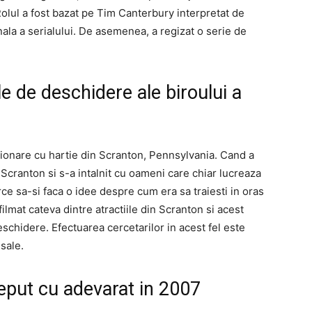
 Rolul a fost bazat pe Tim Canterbury interpretat de
ala a serialului. De asemenea, a regizat o serie de
le de deschidere ale biroului a
zionare cu hartie din Scranton, Pennsylvania. Cand a
t Scranton si s-a intalnit cu oameni care chiar lucreaza
erce sa-si faca o idee despre cum era sa traiesti in oras
 filmat cateva dintre atractiile din Scranton si acest
eschidere. Efectuarea cercetarilor in acest fel este
 sale.
nceput cu adevarat in 2007