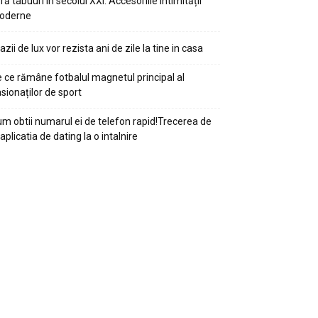
ră tabuuri în secolul XXI: Accesoriile intimității
oderne
azii de lux vor rezista ani de zile la tine in casa
 ce rămâne fotbalul magnetul principal al
sionaților de sport
m obtii numarul ei de telefon rapid!Trecerea de
 aplicatia de dating la o intalnire