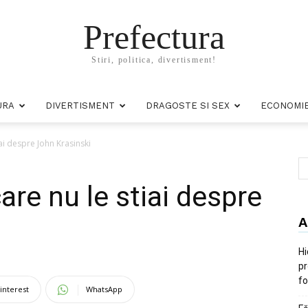
Prefectura
Stiri, politica, divertisment!
URA
DIVERTISMENT
DRAGOSTE SI SEX
ECONOMI
iai despre John Krasinski
care nu le stiai despre
A
Hi
pr
fo
interest
WhatsApp