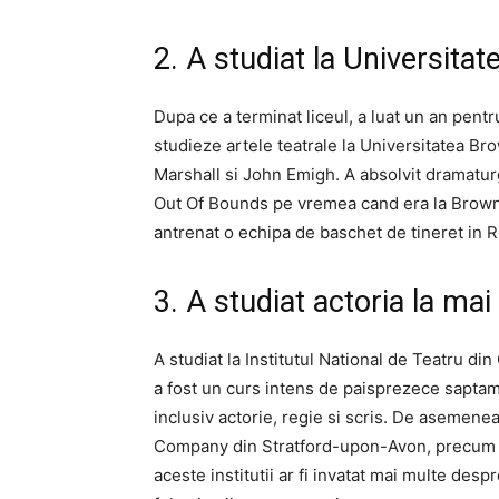
2. A studiat la Universita
Dupa ce a terminat liceul, a luat un an pent
studieze artele teatrale la Universitatea Br
Marshall si John Emigh. A absolvit dramatur
Out Of Bounds pe vremea cand era la Brown 
antrenat o echipa de baschet de tineret in R
3. A studiat actoria la mai 
A studiat la Institutul National de Teatru din
a fost un curs intens de paisprezece saptam
inclusiv actorie, regie si scris. De asemene
Company din Stratford-upon-Avon, precum si
aceste institutii ar fi invatat mai multe despr