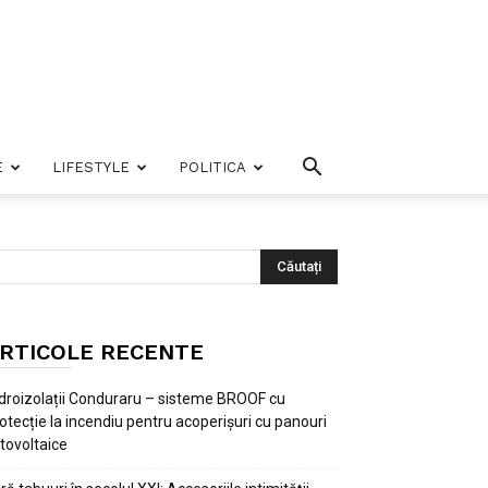
E
LIFESTYLE
POLITICA
RTICOLE RECENTE
droizolații Conduraru – sisteme BROOF cu
otecție la incendiu pentru acoperișuri cu panouri
tovoltaice