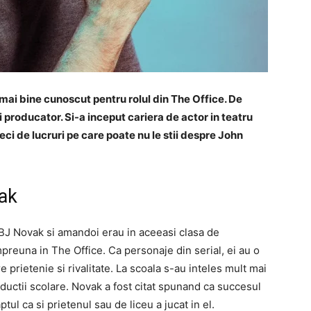
mai bine cunoscut pentru rolul din The Office. De
 producator. Si-a inceput cariera de actor in teatru
eci de lucruri pe care poate nu le stii despre John
vak
BJ Novak si amandoi erau in aceeasi clasa de
mpreuna in The Office. Ca personaje din serial, ei au o
 prietenie si rivalitate. La scoala s-au inteles mult mai
oductii scolare. Novak a fost citat spunand ca succesul
tul ca si prietenul sau de liceu a jucat in el.