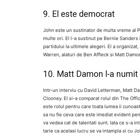
9. El este democrat
John este un sustinator de multa vreme al Pa
multe ori. El l-a sustinut pe Bernie Sanders 
partidului la ultimele alegeri. El a organiz
Warren, alaturi de Ben Affleck si Matt Damon,
10. Matt Damon l-a numit
Intr-un interviu cu David Letterman, Matt D
Clooney. El si-a comparat rolul din The Off
este rolul pentru care toata lumea ii cunoas
sa nu fie ceva care este imediat evident pen
va vedea cat de talentati sunt. Iata ce s-a
tarie ca acelasi lucru se va intampla si cu Jo