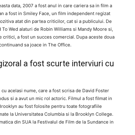
asta data, 2007 a fost anul in care cariera sa in film a
 an a fost in Smiley Face, un film independent regizat
zitiva atat din partea criticilor, cat si a publicului. De
ed To Wed alaturi de Robin Williams si Mandy Moore si,
de critici, a fost un succes comercial. Dupa aceste doua
 continuand sa joace in The Office.
gizoral a fost scurte interviuri cu
i cu acelasi nume, care a fost scrisa de David Foster
dus si a avut un mic rol actoric. Filmul a fost filmat in
rooklyn au fost folosite pentru toate fotografiile
ilmate la Universitatea Columbia si la Brooklyn College.
matica din SUA la Festivalul de Film de la Sundance in