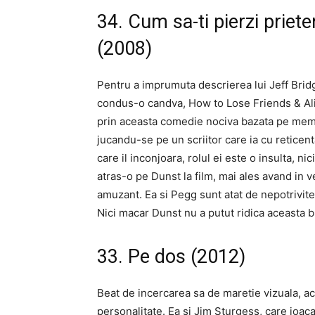
34. Cum sa-ti pierzi priete
(2008)
Pentru a imprumuta descrierea lui Jeff Brid
condus-o candva, How to Lose Friends & Ali
prin aceasta comedie nociva bazata pe memo
jucandu-se pe un scriitor care ia cu reticenta
care il inconjoara, rolul ei este o insulta, ni
atras-o pe Dunst la film, mai ales avand in 
amuzant. Ea si Pegg sunt atat de nepotrivite
Nici macar Dunst nu a putut ridica aceasta 
33. Pe dos (2012)
Beat de incercarea sa de maretie vizuala, ac
personalitate. Ea si Jim Sturgess, care joaca