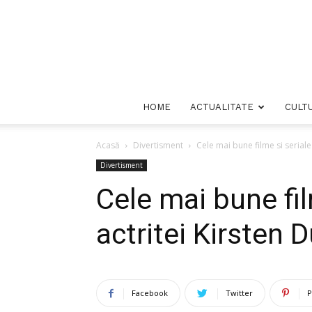
HOME
ACTUALITATE
CULT
Acasă
Divertisment
Cele mai bune filme si seriale 
Divertisment
Cele mai bune fil
actritei Kirsten 
Facebook
Twitter
P