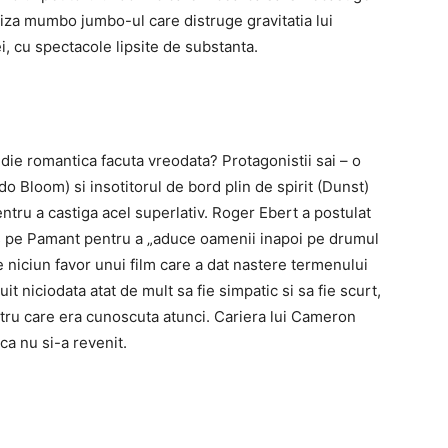
iza mumbo jumbo-ul care distruge gravitatia lui
i, cu spectacole lipsite de substanta.
ie romantica facuta vreodata? Protagonistii sai – o
o Bloom) si insotitorul de bord plin de spirit (Dunst)
ntru a castiga acel superlativ. Roger Ebert a postulat
is pe Pamant pentru a „aduce oamenii inapoi pe drumul
niciun favor unui film care a dat nastere termenului
it niciodata atat de mult sa fie simpatic si sa fie scurt,
ntru care era cunoscuta atunci. Cariera lui Cameron
ca nu si-a revenit.