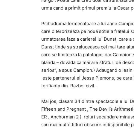
Fargo . Poate ca ei cred doar ca sunt fata de
urma cand a primit primul premiu la Oscar p
Psihodrama fermecatoare a lui Jane Campi
care o terorizeaza pe noua sotie a fratelui 
urmatoarea faza a carierei lui Dunst, care a 
Dunst tinde sa straluceasca cel mai tare at
care se limiteaza la patologic, dar Campion s
blanda – dovada ca mai are straturi de desc
serios”, a spus Campion.) Adaugand o lesin 
este partenerul ei Jesse Plemons, pe care D
terifianta din Razboi civil .
Mai jos, clasam 34 dintre spectacolele lui D
Fifteen and Pregnant , The Devil’s Arithmetic )
ER , Anchorman 2 ), roluri secundare minuscul
sau mai multe titluri obscure indisponibile 