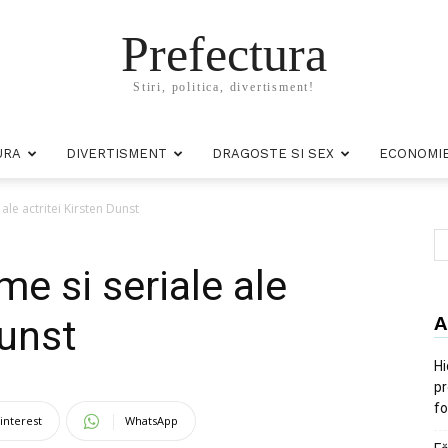
Prefectura
Stiri, politica, divertisment!
URA
DIVERTISMENT
DRAGOSTE SI SEX
ECONOMI
ale actritei Kirsten Dunst
me si seriale ale
A
Dunst
Hi
pr
fo
interest
WhatsApp