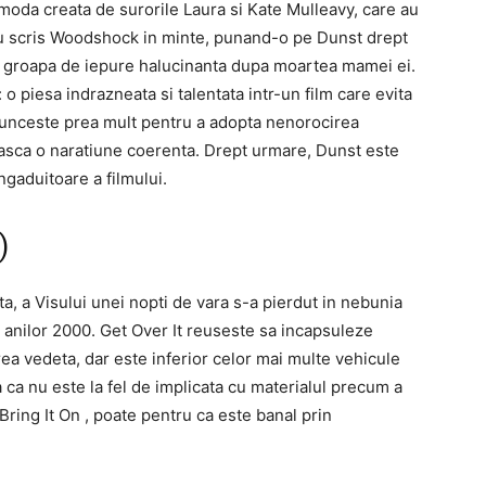
 moda creata de surorile Laura si Kate Mulleavy, care au
au scris Woodshock in minte, punand-o pe Dunst drept
-o groapa de iepure halucinanta dupa moartea mamei ei.
o piesa indrazneata si talentata intr-un film care evita
unceste prea mult pentru a adopta nenorocirea
seasca o naratiune coerenta. Drept urmare, Dunst este
ngaduitoare a filmului.
)
, a Visului unei nopti de vara s-a pierdut in nebunia
 anilor 2000. Get Over It reuseste sa incapsuleze
rea vedeta, dar este inferior celor mai multe vehicule
ca nu este la fel de implicata cu materialul precum a
ing It On , poate pentru ca este banal prin