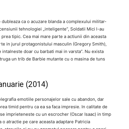
se dubleaza ca o acuzare blanda a complexului militar-
censiunii tehnologiei „inteligente”, Soldatii Mici l-au
prea tipic. Cea mai mare parte a actiunii din aceasta
rte in jurul protagonistului masculin (Gregory Smith),
 intalneste doar cu barbati mai in varsta”. Nu exista
struga un trib de Barbie mutante cu o masina de tuns
ianuarie (2014)
elegrafia emotiile personajelor sale cu abandon, dar
prea timid pentru ca ea sa faca impresie. In calitate de
se imprieteneste cu un escrocher (Oscar Isaac) in timp
a o atractie pe care aceasta adaptare Patricia