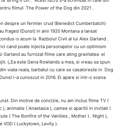
 la Bring It On .” Acest lucru s-a schimbat in cele din
entru filmul The Power of the Dog din 2021 .
on despre un fermier crud (Benedict Cumberbatch)
sau fraged (Dunst) in anii 1920 Montana a lansat
condus-o acum la Razboiul Civil al lui Alex Garland .
unci cand poate injecta personajelor cu un optimism
i Garland au furnizat filme care ating gravitatea ei
ojit. („Ea este Gena Rowlands a mea, si vreau sa spun
din viata reala, barbatul cu care se casatoreste in Dog
unst l-a cunoscut in 2016. El apare si intr-o scena
unst. Din motive de concizie, nu am inclus filme TV (
, animatie ( Anastasia ), camee si aparitii in invitati (
e ( The Bonfire of the Vanities , Mother ) . Night ),
pe VOD ( Luckytown, Levity ).