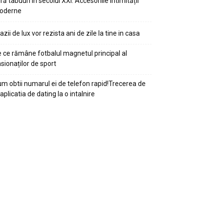
ră tabuuri în secolul XXI: Accesoriile intimității
oderne
azii de lux vor rezista ani de zile la tine in casa
 ce rămâne fotbalul magnetul principal al
sionaților de sport
m obtii numarul ei de telefon rapid!Trecerea de
 aplicatia de dating la o intalnire