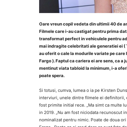
Oare vreun copil vedeta din ultimii 40 de 
Filmele care i-au castigat pentru prima data
transformat perfect in vehiculele pentru a
mai indragite celebritati ale generatiei ei ( T
au oferit o cale la modurile variate pe care
Fargo ). Faptul ca cariera ei are sens, ca a 
mentinut viata tabloid la minimum, i-a oferi
poate spera.
Si totusi, cumva, lumea o ia pe Kirsten Dunst
interviuri, unele dintre filmele ei definitor
fost primite initial rece. „Ma simt ca multe l
in 2019. „Nu am fost niciodata recunoscut in
nominalizat pentru nimic. Poate de doua or