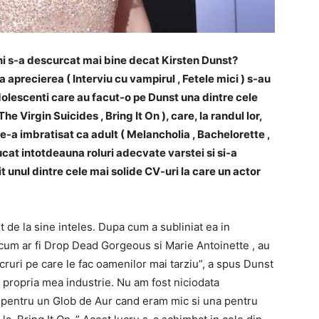
ani s-a descurcat mai bine decat Kirsten Dunst?
 aprecierea ( Interviu cu vampirul , Fetele mici ) s-au
dolescenti care au facut-o pe Dunst una dintre cele
he Virgin Suicides , Bring It On ), care, la randul lor,
 le-a imbratisat ca adult ( Melancholia , Bachelorette ,
jucat intotdeauna roluri adecvate varstei si si-a
t unul dintre cele mai solide CV-uri la care un actor
 de la sine inteles. Dupa cum a subliniat ea in
ii, cum ar fi Drop Dead Gorgeous si Marie Antoinette , au
ucruri pe care le fac oamenilor mai tarziu”, a spus Dunst
 propria mea industrie. Nu am fost niciodata
i pentru un Glob de Aur cand eram mic si una pentru