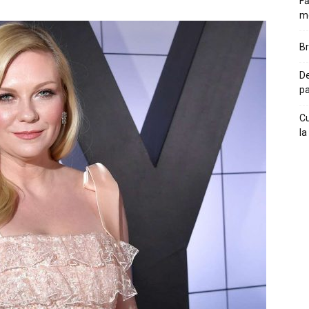
Fă
m
Br
De
pa
Cu
la