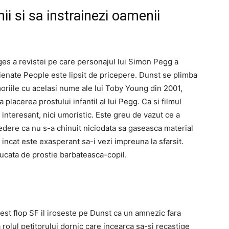
nii si sa instrainezi oamenii
ges a revistei pe care personajul lui Simon Pegg a
enate People este lipsit de pricepere. Dunst se plimba
riile cu acelasi nume ale lui Toby Young din 2001,
 placerea prostului infantil al lui Pegg. Ca si filmul
ci interesant, nici umoristic. Este greu de vazut ce a
vedere ca nu s-a chinuit niciodata sa gaseasca material
 incat este exasperant sa-i vezi impreuna la sfarsit.
bucata de prostie barbateasca-copil.
est flop SF il iroseste pe Dunst ca un amnezic fara
 rolul petitorului dornic care incearca sa-si recastige