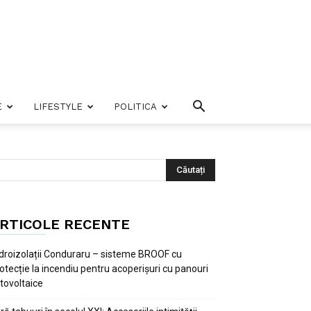
E
LIFESTYLE
POLITICA
RTICOLE RECENTE
droizolații Conduraru – sisteme BROOF cu
otecție la incendiu pentru acoperișuri cu panouri
tovoltaice